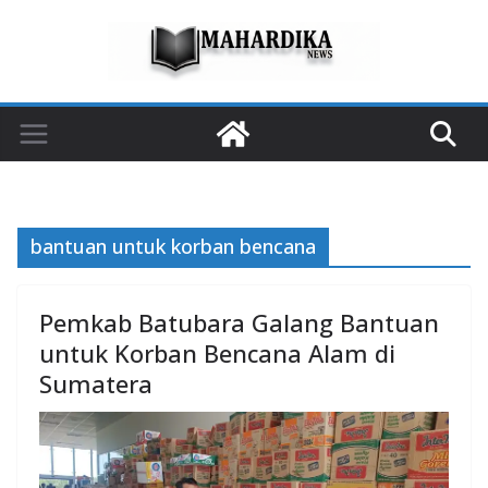
Skip
to
content
bantuan untuk korban bencana
Pemkab Batubara Galang Bantuan
untuk Korban Bencana Alam di
Sumatera