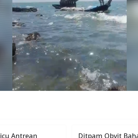
icu Antrean
Ditpam Obvit Baha