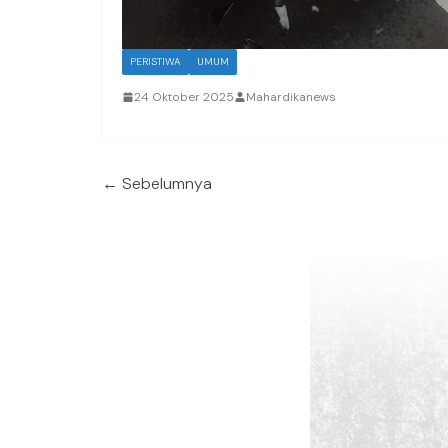
PERISTIWA
UMUM
24 Oktober 2025
Mahardikanews
← Sebelumnya