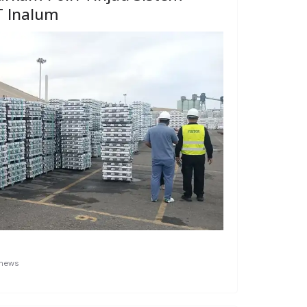
T Inalum
anews