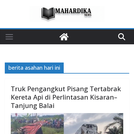
Skip
to
content
berita asahan hari ini
Truk Pengangkut Pisang Tertabrak
Kereta Api di Perlintasan Kisaran–
Tanjung Balai