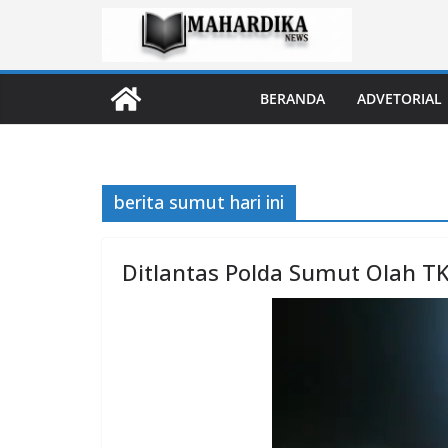
Skip
to
content
BERANDA
ADVETORIAL
berita sumut hari ini
Ditlantas Polda Sumut Olah T