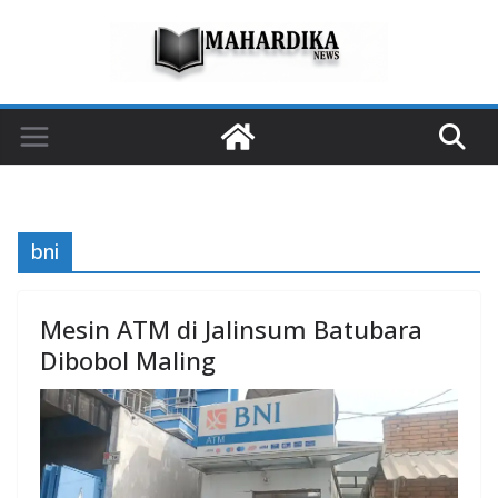
Skip
to
content
bni
Mesin ATM di Jalinsum Batubara
Dibobol Maling