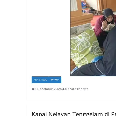
PERISTIWA
UMUM
3 Desember 2025
Mahardikanews
Kapal Nelayan Tenggelam di P