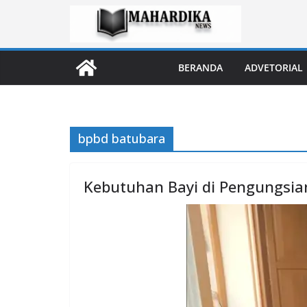
Skip
to
content
BERANDA
ADVETORIAL
bpbd batubara
Kebutuhan Bayi di Pengungsian