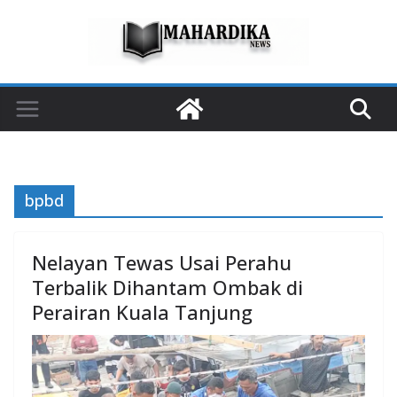
Skip
to
content
bpbd
Nelayan Tewas Usai Perahu
Terbalik Dihantam Ombak di
Perairan Kuala Tanjung