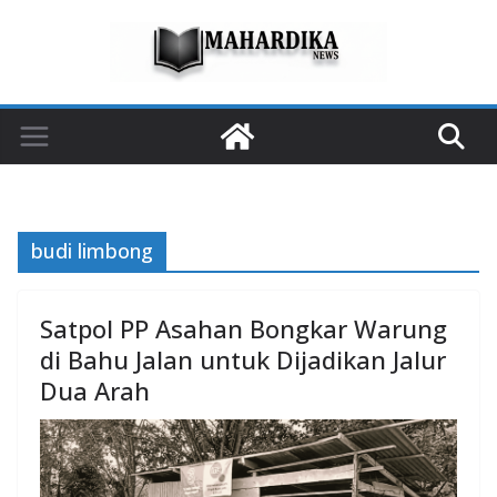
Skip
to
content
budi limbong
Satpol PP Asahan Bongkar Warung
di Bahu Jalan untuk Dijadikan Jalur
Dua Arah