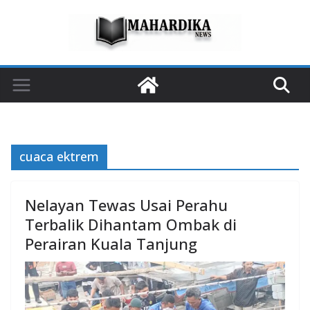
Skip
to
content
cuaca ektrem
Nelayan Tewas Usai Perahu
Terbalik Dihantam Ombak di
Perairan Kuala Tanjung