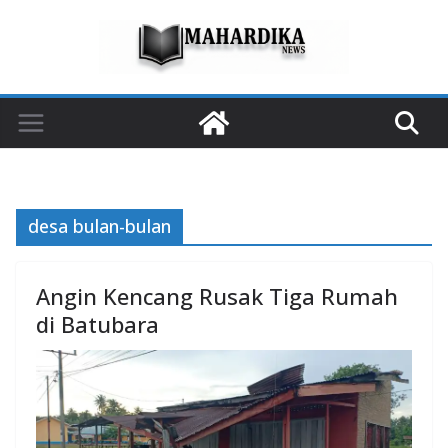
Skip
to
content
desa bulan-bulan
Angin Kencang Rusak Tiga Rumah
di Batubara