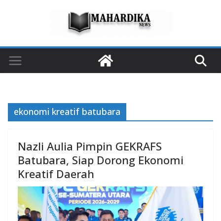
Skip
to
content
ekonomi kreatif batubara
Nazli Aulia Pimpin GEKRAFS
Batubara, Siap Dorong Ekonomi
Kreatif Daerah