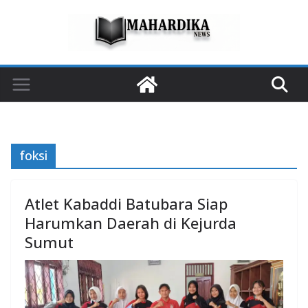
Skip
to
content
foksi
Atlet Kabaddi Batubara Siap
Harumkan Daerah di Kejurda
Sumut