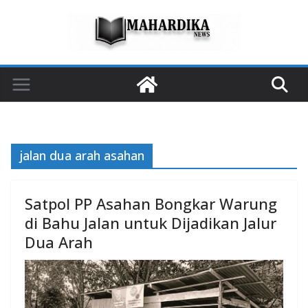
Skip
to
content
jalan dua arah asahan
Satpol PP Asahan Bongkar Warung
di Bahu Jalan untuk Dijadikan Jalur
Dua Arah