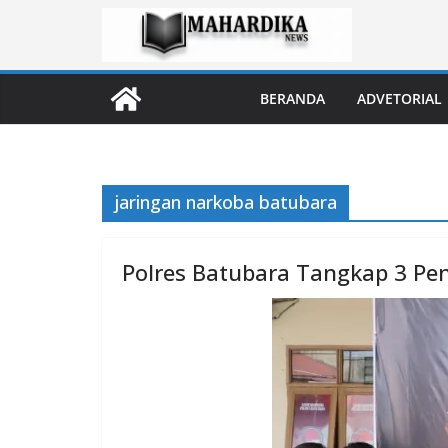
Skip
to
content
BERANDA
ADVETORIAL
jaringan narkoba batubara
Polres Batubara Tangkap 3 Pen