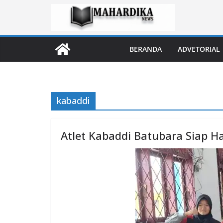
Skip
to
content
BERANDA
ADVETORIAL
kabaddi
Atlet Kabaddi Batubara Siap 