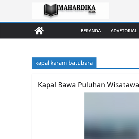
Skip
to
content
BERANDA
ADVETORIAL
kapal karam batubara
Kapal Bawa Puluhan Wisatawa