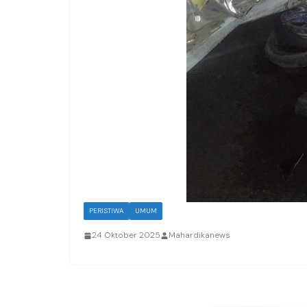
PERISTIWA
UMUM
24 Oktober 2025
Mahardikanews