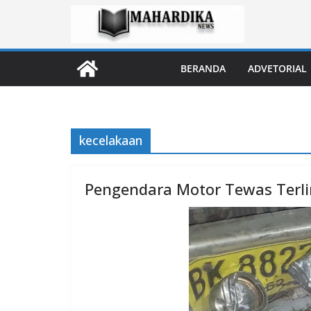
Skip
to
content
BERANDA
ADVETORIAL
kecelakaan
Pengendara Motor Tewas Terlin