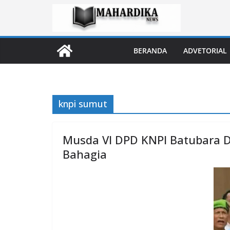
Skip
to
content
BERANDA
ADVETORIAL
knpi sumut
Musda VI DPD KNPI Batubara D
Bahagia