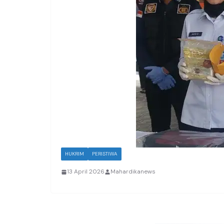
HUKRIM
PERISTIWA
13 April 2026
Mahardikanews