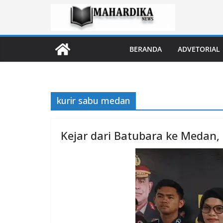
Skip
to
content
BERANDA
ADVETORIAL
kurir sabu medan
Kejar dari Batubara ke Medan, 