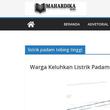
Skip
to
content
BERANDA
ADVETORIAL
listrik padam tebing tinggi
Warga Keluhkan Listrik Padam 