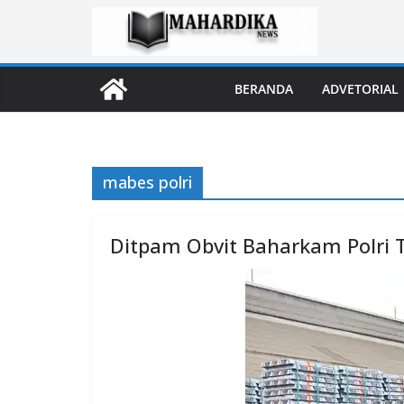
Skip
to
content
BERANDA
ADVETORIAL
mabes polri
Ditpam Obvit Baharkam Polri 