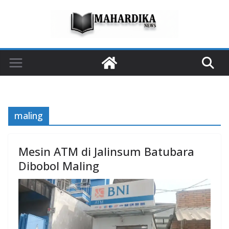
Skip
to
content
maling
Mesin ATM di Jalinsum Batubara
Dibobol Maling