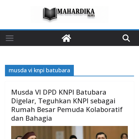
Skip
to
content
musda vi knpi batubara
Musda VI DPD KNPI Batubara
Digelar, Teguhkan KNPI sebagai
Rumah Besar Pemuda Kolaboratif
dan Bahagia