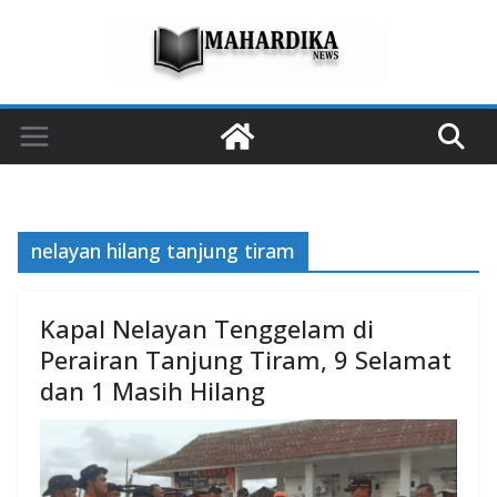
Skip
to
content
nelayan hilang tanjung tiram
Kapal Nelayan Tenggelam di
Perairan Tanjung Tiram, 9 Selamat
dan 1 Masih Hilang