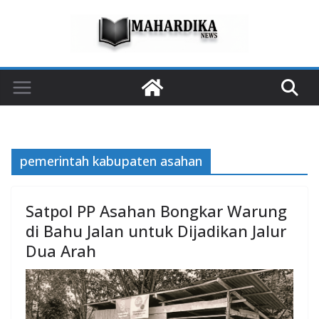
Skip
to
content
pemerintah kabupaten asahan
Satpol PP Asahan Bongkar Warung
di Bahu Jalan untuk Dijadikan Jalur
Dua Arah