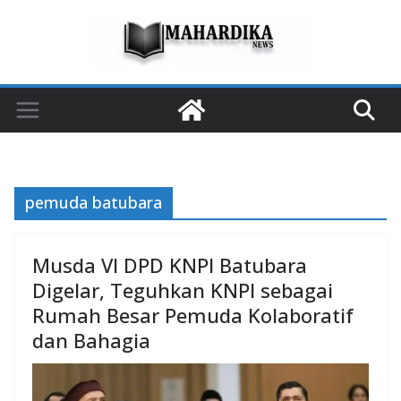
Skip
to
content
pemuda batubara
Musda VI DPD KNPI Batubara
Digelar, Teguhkan KNPI sebagai
Rumah Besar Pemuda Kolaboratif
dan Bahagia