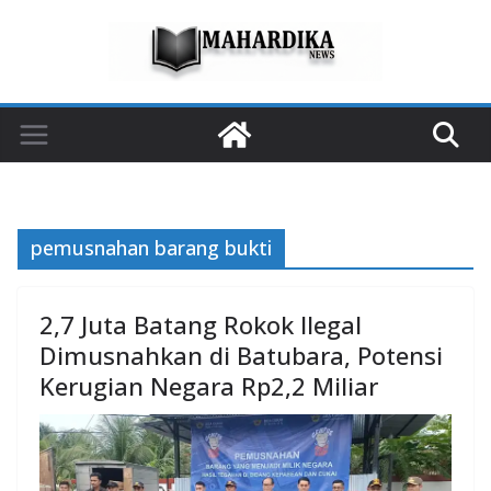
Skip
to
content
pemusnahan barang bukti
2,7 Juta Batang Rokok Ilegal
Dimusnahkan di Batubara, Potensi
Kerugian Negara Rp2,2 Miliar