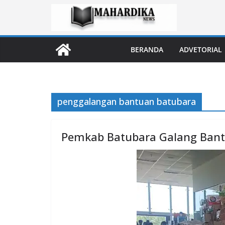
Skip
to
content
BERANDA
ADVETORIAL
penggalangan bantuan batubara
Pemkab Batubara Galang Bant