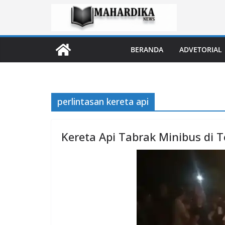
Skip
to
content
BERANDA
ADVETORIAL
perlintasan kereta api
Kereta Api Tabrak Minibus di T