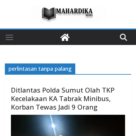
Skip
to
content
perlintasan tanpa palang
Ditlantas Polda Sumut Olah TKP
Kecelakaan KA Tabrak Minibus,
Korban Tewas Jadi 9 Orang