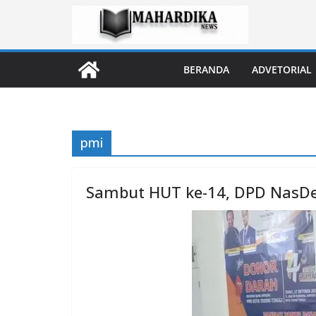
Skip
to
content
BERANDA
ADVETORIAL
pmi
Sambut HUT ke-14, DPD NasDe