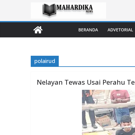
Skip
to
content
BERANDA
ADVETORIAL
polairud
Nelayan Tewas Usai Perahu Te