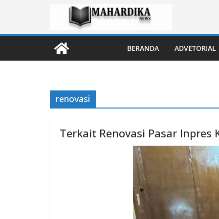
Skip
to
content
BERANDA
ADVETORIAL
renovasi
Terkait Renovasi Pasar Inpres