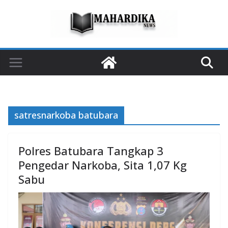
Skip
to
content
satresnarkoba batubara
Polres Batubara Tangkap 3
Pengedar Narkoba, Sita 1,07 Kg
Sabu