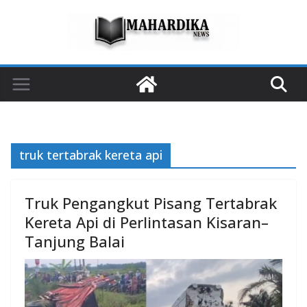
Skip
to
content
truk tertabrak kereta api
Truk Pengangkut Pisang Tertabrak
Kereta Api di Perlintasan Kisaran–
Tanjung Balai