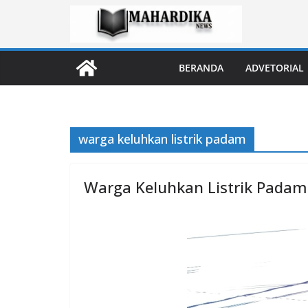
Skip
to
content
BERANDA
ADVETORIAL
warga keluhkan listrik padam
Warga Keluhkan Listrik Padam 