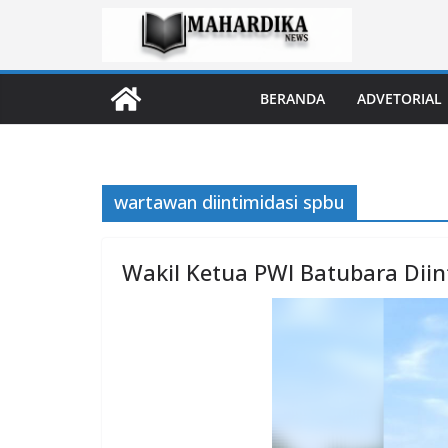
Skip
to
content
BERANDA
ADVETORIAL
wartawan diintimidasi spbu
Wakil Ketua PWI Batubara Diin