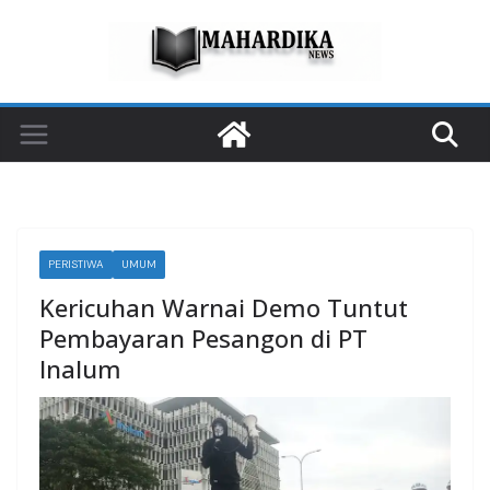
Skip
to
content
PERISTIWA
UMUM
Kericuhan Warnai Demo Tuntut
Pembayaran Pesangon di PT
Inalum