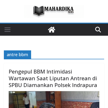
Skip
to
content
antre bbm
Pengepul BBM Intimidasi
Wartawan Saat Liputan Antrean di
SPBU Diamankan Polsek Indrapura