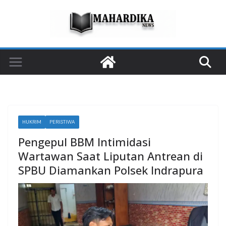
Skip
to
content
HUKRIM
PERISTIWA
Pengepul BBM Intimidasi
Wartawan Saat Liputan Antrean di
SPBU Diamankan Polsek Indrapura