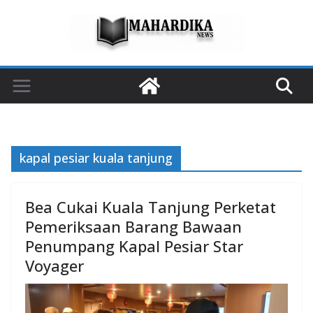
Skip
to
content
kapal pesiar kuala tanjung
Bea Cukai Kuala Tanjung Perketat
Pemeriksaan Barang Bawaan
Penumpang Kapal Pesiar Star
Voyager