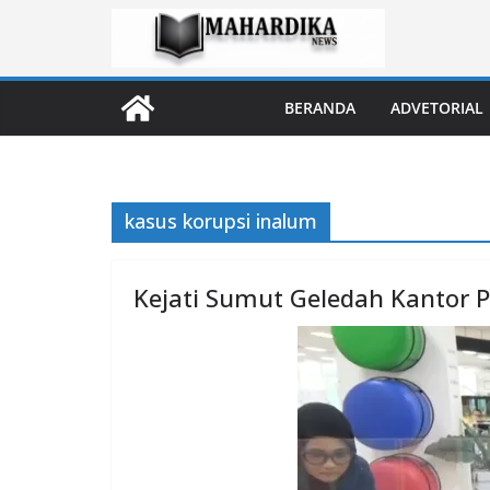
Skip
to
content
BERANDA
ADVETORIAL
kasus korupsi inalum
Kejati Sumut Geledah Kantor 