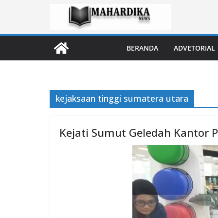
Skip
to
content
BERANDA
ADVETORIAL
kejaksaan tinggi sumatera utara
Kejati Sumut Geledah Kantor 