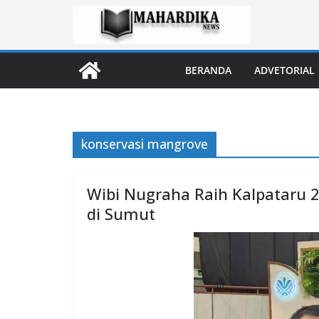
Skip
to
content
BERANDA
ADVETORIAL
konservasi mangrove
Wibi Nugraha Raih Kalpataru 
di Sumut