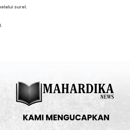
lalui surel.
.