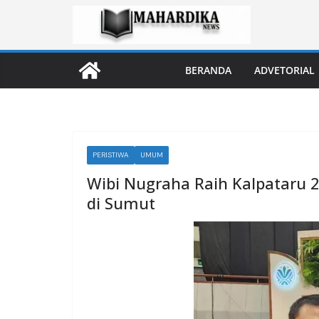
Skip
to
content
BERANDA
ADVETORIAL
PERISTIWA
UMUM
Wibi Nugraha Raih Kalpataru 
di Sumut