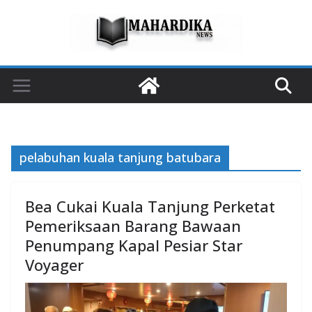
Skip
to
content
pelabuhan kuala tanjung batubara
Bea Cukai Kuala Tanjung Perketat
Pemeriksaan Barang Bawaan
Penumpang Kapal Pesiar Star
Voyager