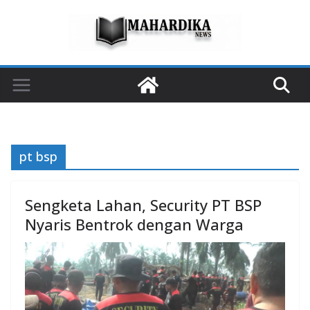
Skip
to
content
pt bsp
Sengketa Lahan, Security PT BSP
Nyaris Bentrok dengan Warga