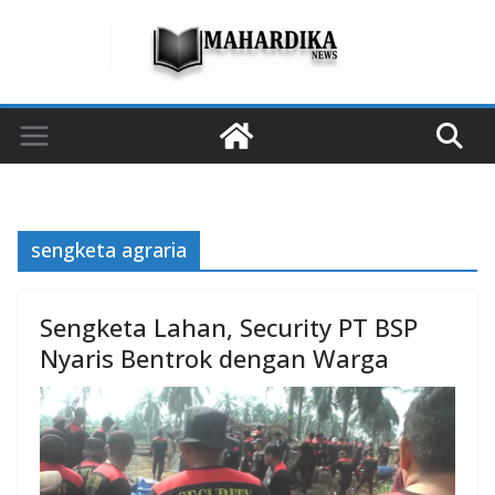
Skip
to
content
sengketa agraria
Sengketa Lahan, Security PT BSP
Nyaris Bentrok dengan Warga