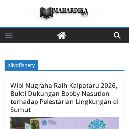
Skip
to
content
silvofishery
Wibi Nugraha Raih Kalpataru 2026,
Bukti Dukungan Bobby Nasution
terhadap Pelestarian Lingkungan di
Sumut