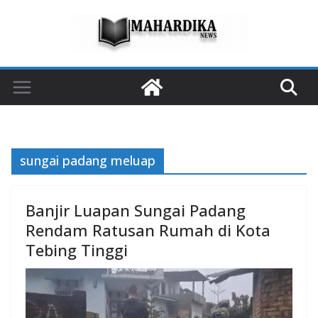
Skip
to
content
sungai padang meluap
Banjir Luapan Sungai Padang
Rendam Ratusan Rumah di Kota
Tebing Tinggi